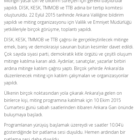
Mitingin yasal izin ve bildirim süreçleri için gerekli başvurular
yapıldı. DİSK, KESK, TMMOB ve TTB adına bir tertip komitesi
oluşturuldu. 22 Eylül 2015 tarihinde Ankara Valiliğine bildirim
yapıldı ve miting organizasyonu için Valilik ve Emniyet Müdürlüğü
yetkilileriyle birçok görüşme, toplantı yapıldı.
DİSK, KESK, TMMOB ve TTB çağrısı ile gerçekleştirilecek mitinge
emek, barış ve demokrasiyi savunan bütün kesimler davet edildi.
Çok sayıda siyasi parti, demokratik kitle örgütü ve çeşitli oluşum
mitinge katılma kararı aldı. Aydınlar, sanatçılar, yazarlar birbiri
ardına mitinge katılım çağrısı yaptı. Birçok şehirde Ankara’da
düzenlenecek miting için katılım çalışmaları ve organizasyonlar
yapıldı.
Ülkenin birçok noktasından yola çıkarak Ankara’ya gelen on
binlerce kişi, miting programına katılmak için 10 Ekim 2015
Cumartesi günü sabah saatlerinden itibaren Ankara Garı önünde
buluşmaya başladı.
Programlanan yürüyüş başlamak üzereydi ve saatler 10.04’ü
gösterdiğinde bir patlama sesi duyuldu. Hemen ardından bir
patlama sesi daha duyuldu…