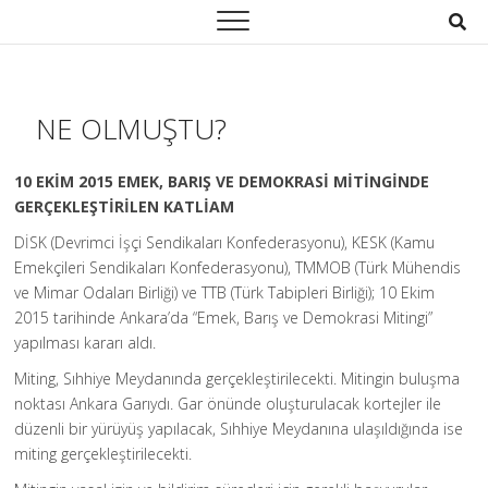
S
k
i
p
t
NE OLMUŞTU?
o
c
10 EKİM 2015 EMEK, BARIŞ VE DEMOKRASİ MİTİNGİNDE
o
GERÇEKLEŞTİRİLEN KATLİAM
n
t
DİSK (Devrimci İşçi Sendikaları Konfederasyonu), KESK (Kamu
e
Emekçileri Sendikaları Konfederasyonu), TMMOB (Türk Mühendis
n
ve Mimar Odaları Birliği) ve TTB (Türk Tabipleri Birliği); 10 Ekim
t
2015 tarihinde Ankara’da “Emek, Barış ve Demokrasi Mitingi”
yapılması kararı aldı.
Miting, Sıhhiye Meydanında gerçekleştirilecekti. Mitingin buluşma
noktası Ankara Garıydı. Gar önünde oluşturulacak kortejler ile
düzenli bir yürüyüş yapılacak, Sıhhiye Meydanına ulaşıldığında ise
miting gerçekleştirilecekti.